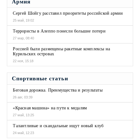
Армия
Cергей Шойгу расставил приоритеты российской армии
25 май, 19:02
Террористы в Алеппо понесли большие потери
27 мар, 08:40
Россией были размещены ракетные комплексы на
Курильских островах
22 ноя, 15:18
Спортивные статьи
Беговая дорожка. Преимущества и результаты
26 авг, 03:39
«Красная машина» на пути к медалям
27 май, 13:25
Талантливые и скандальные ищут новый клуб
24 май, 12:23