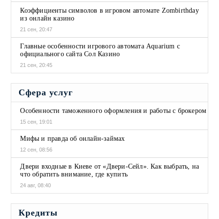
Коэффициенты символов в игровом автомате Zombirthday
из онлайн казино
21 сен, 20:47
Главные особенности игрового автомата Aquarium с
официального сайта Сол Казино
21 сен, 20:45
Сфера услуг
Особенности таможенного оформления и работы с брокером
15 сен, 19:01
Мифы и правда об онлайн-займах
12 сен, 08:56
Двери входные в Киеве от «Двери-Сейл». Как выбрать, на
что обратить внимание, где купить
24 авг, 08:40
Кредиты