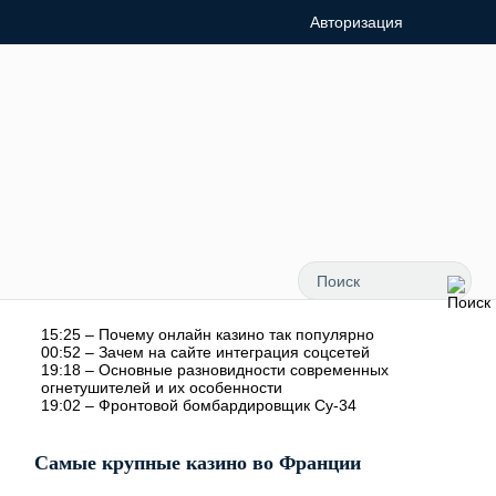
Авторизация
15:25 – Почему онлайн казино так популярно
00:52 – Зачем на сайте интеграция соцсетей
19:18 – Основные разновидности современных
огнетушителей и их особенности
19:02 – Фронтовой бомбардировщик Су-34
Самые крупные казино во Франции