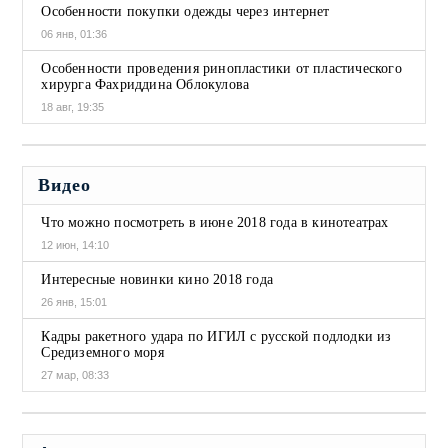
Особенности покупки одежды через интернет
06 янв, 01:36
Особенности проведения ринопластики от пластического
хирурга Фахриддина Облокулова
18 авг, 19:35
Видео
Что можно посмотреть в июне 2018 года в кинотеатрах
12 июн, 14:10
Интересные новинки кино 2018 года
26 янв, 15:01
Кадры ракетного удара по ИГИЛ с русской подлодки из
Средиземного моря
27 мар, 08:33