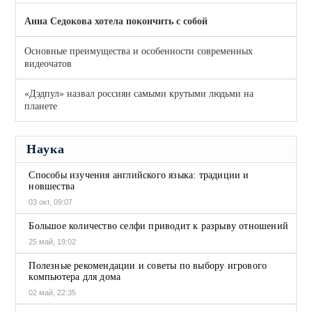
Анна Седокова хотела покончить с собой
Основные преимущества и особенности современных
видеочатов
«Дэдпул» назвал россиян самыми крутыми людьми на
планете
Наука
Способы изучения английского языка: традиции и
новшества
03 окт, 09:07
Большое количество селфи приводит к разрыву отношений
25 май, 19:02
Полезные рекомендации и советы по выбору игрового
компьютера для дома
02 май, 22:35