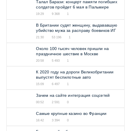
Талал Барази: концерт памяти погибших
солдатов пройдет 6 мая в Пальмире
19:29
9 368
1
В Британии судят женщину, выдававшую
убийство мужа за расправу боевиков ИГ
21:30
53 196
1
Около 100 тысяч человек пришли на
праздничное шествие в Москве
20:58
5 493
1
К 2020 году на дороги Великобритании
выпустят беспилотные авто
15:09
6 497
1
Зачем на сайте интеграция соцсетей
00:52
2 591
0
Самые крупные казино во Франции
16:42
3 394
0