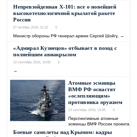
Непревзойденная Х-101: все о новейшей
высокотехнологичной крылатой ракете
России
07 октябрь 2016, 11:22
0
Министр обороны РФ генерал армии Сергей Шойгу,
→
«Адмирал Кузнецов» отбывает в поход с
полнейшим авиакрылом
22 сентябрь 2016, 19:08
0
→
Атомные эсминцы
ВМФ РФ оснастят
«ослепляющим»
противника оружием
13 сентябрь 2016, 13:05
0
Перспективные атомные
эсминцы ВМФ России проекта
→
Боевые самолеты над Крымом: кадры