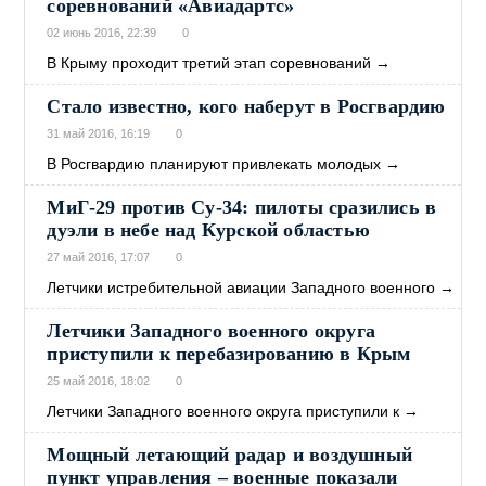
соревнований «Авиадартс»
02 июнь 2016, 22:39
0
В Крыму проходит третий этап соревнований
→
Стало известно, кого наберут в Росгвардию
31 май 2016, 16:19
0
В Росгвардию планируют привлекать молодых
→
МиГ-29 против Су-34: пилоты сразились в
дуэли в небе над Курской областью
27 май 2016, 17:07
0
Летчики истребительной авиации Западного военного
→
Летчики Западного военного округа
приступили к перебазированию в Крым
25 май 2016, 18:02
0
Летчики Западного военного округа приступили к
→
Мощный летающий радар и воздушный
пункт управления – военные показали