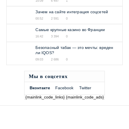
15:09
6 497
1
Зачем на сайте интеграция соцсетей
00:52
2 591
0
Самые крупные казино во Франции
16:42
3 394
0
Безопасный табак — это мечты: вреден
ли IQOS?
09:03
2 686
0
Мы в соцсетях
Вконтакте
Facebook
Twitter
{mainlink_code_links} {mainlink_code_ads}