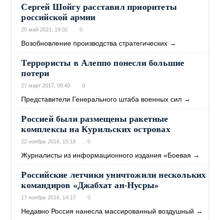
Cергей Шойгу расставил приоритеты
российской армии
25 май 2021, 19:02
0
Возобновление производства стратегических
→
Террористы в Алеппо понесли большие
потери
27 март 2017, 08:40
0
Представители Генерального штаба военных сил
→
Россией были размещены ракетные
комплексы на Курильских островах
22 ноябрь 2016, 15:18
0
Журналисты из информационного издания «Боевая
→
Российские летчики уничтожили нескольких
командиров «Джабхат ан-Нусры»
17 ноябрь 2016, 14:17
0
Недавно Россия нанесла массированный воздушный
→