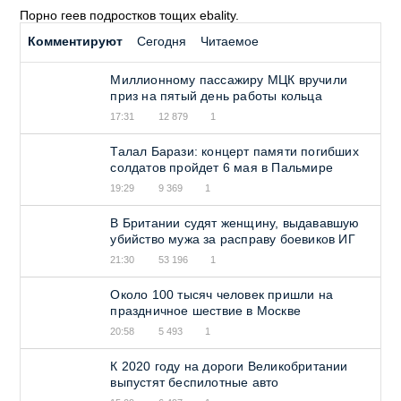
Порно геев подростков тощих
ebality
.
Комментируют
Сегодня
Читаемое
Миллионному пассажиру МЦК вручили
приз на пятый день работы кольца
17:31
12 879
1
Талал Барази: концерт памяти погибших
солдатов пройдет 6 мая в Пальмире
19:29
9 369
1
В Британии судят женщину, выдававшую
убийство мужа за расправу боевиков ИГ
21:30
53 196
1
Около 100 тысяч человек пришли на
праздничное шествие в Москве
20:58
5 493
1
К 2020 году на дороги Великобритании
выпустят беспилотные авто