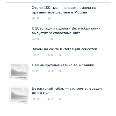
Около 100 тысяч человек пришли на
праздничное шествие в Москве
20:58
5 491
1
К 2020 году на дороги Великобритании
выпустят беспилотные авто
15:09
6 490
1
Зачем на сайте интеграция соцсетей
00:52
2 590
0
Самые крупные казино во Франции
16:42
3 393
0
Безопасный табак — это мечты: вреден
ли IQOS?
09:03
2 682
0