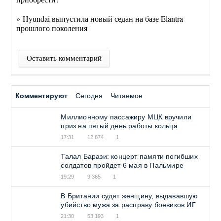
» Hyundai выпустила новый седан на базе Elantra
прошлого поколения
Оставить комментарий
Комментируют
Сегодня
Читаемое
Миллионному пассажиру МЦК вручили
приз на пятый день работы кольца
17:31
12 874
1
Талал Барази: концерт памяти погибших
солдатов пройдет 6 мая в Пальмире
19:29
9 365
1
В Британии судят женщину, выдававшую
убийство мужа за расправу боевиков ИГ
21:30
53 193
1