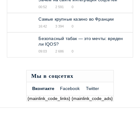
00:52
2 591
0
Самые крупные казино во Франции
16:42
3 394
0
Безопасный табак — это мечты: вреден
ли IQOS?
09:03
2 686
0
Мы в соцсетях
Вконтакте
Facebook
Twitter
{mainlink_code_links} {mainlink_code_ads}