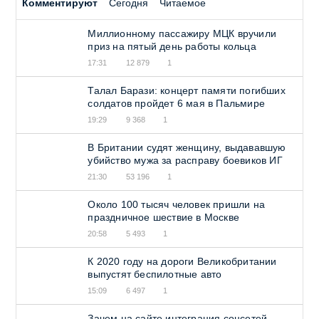
Комментируют
Сегодня
Читаемое
Миллионному пассажиру МЦК вручили
приз на пятый день работы кольца
17:31
12 879
1
Талал Барази: концерт памяти погибших
солдатов пройдет 6 мая в Пальмире
19:29
9 368
1
В Британии судят женщину, выдававшую
убийство мужа за расправу боевиков ИГ
21:30
53 196
1
Около 100 тысяч человек пришли на
праздничное шествие в Москве
20:58
5 493
1
К 2020 году на дороги Великобритании
выпустят беспилотные авто
15:09
6 497
1
Зачем на сайте интеграция соцсетей