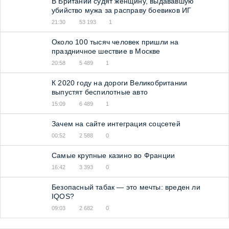
В Британии судят женщину, выдававшую
убийство мужа за расправу боевиков ИГ
21:30
53 193
1
Около 100 тысяч человек пришли на
праздничное шествие в Москве
20:58
5 489
1
К 2020 году на дороги Великобритании
выпустят беспилотные авто
15:09
6 489
1
Зачем на сайте интеграция соцсетей
00:52
2 588
0
Самые крупные казино во Франции
16:42
3 393
0
Безопасный табак — это мечты: вреден ли
IQOS?
09:03
2 682
0