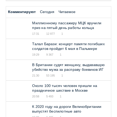
Комментируют
Сегодня
Читаемое
Миллионному пассажиру МЦК вручили
приз на пятый день работы кольца
17:31
12 877
1
Талал Барази: концерт памяти погибших
солдатов пройдет 6 мая в Пальмире
19:29
9 367
1
В Британии судят женщину, выдававшую
убийство мужа за расправу боевиков ИГ
21:30
53 195
1
Около 100 тысяч человек пришли на
праздничное шествие в Москве
20:58
5 493
1
К 2020 году на дороги Великобритании
выпустят беспилотные авто