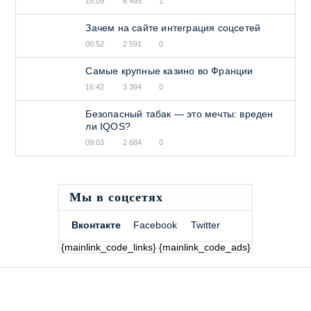
15:09
6 495
1
Зачем на сайте интеграция соцсетей
00:52
2 591
0
Самые крупные казино во Франции
16:42
3 394
0
Безопасный табак — это мечты: вреден
ли IQOS?
09:03
2 684
0
Мы в соцсетях
Вконтакте
Facebook
Twitter
{mainlink_code_links} {mainlink_code_ads}