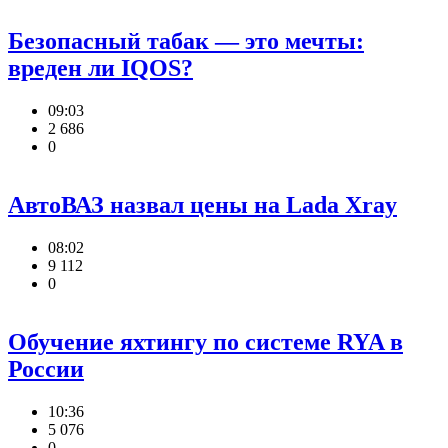
Безопасный табак — это мечты:
вреден ли IQOS?
09:03
2 686
0
АвтоВАЗ назвал цены на Lada Xray
08:02
9 112
0
Обучение яхтингу по системе RYA в
России
10:36
5 076
0