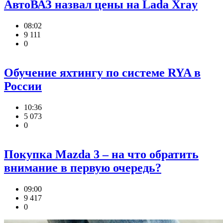
АвтоВАЗ назвал цены на Lada Xray
08:02
9 111
0
Обучение яхтингу по системе RYA в
России
10:36
5 073
0
Покупка Mazda 3 – на что обратить
внимание в первую очередь?
09:00
9 417
0