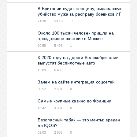
В Британии судят женщину, выдававшую
убийство мужа за расправу боевиков ИГ
21:30
53 196
1
Около 100 тысяч человек пришли на
праздничное шествие в Москве
20:58
5 493
1
К 2020 году на дороги Великобритании
выпустят беспилотные авто
15:09
6 496
1
Зачем на сайте интеграция соцсетей
00:52
2 591
0
Самые крупные казино во Франции
16:42
3 394
0
Безопасный табак — это мечты: вреден
ли IQOS?
09:03
2 686
0