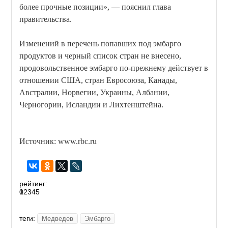
более прочные позиции», — пояснил глава
правительства.
Изменений в перечень попавших под эмбарго
продуктов и черный список стран не внесено,
продовольственное эмбарго по-прежнему действует в
отношении США, стран Евросоюза, Канады,
Австралии, Норвегии, Украины, Албании,
Черногории, Исландии и Лихтенштейна.
Источник: www.rbc.ru
рейтинг:
0
1
2
3
4
5
теги:
Медведев
Эмбарго