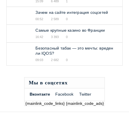
15:09
6 489
1
Зачем на сайте интеграция соцсетей
00:52
2 589
0
Самые крупные казино во Франции
16:42
3 393
0
Безопасный табак — это мечты: вреден
ли IQOS?
09:03
2 682
0
Мы в соцсетях
Вконтакте
Facebook
Twitter
{mainlink_code_links} {mainlink_code_ads}