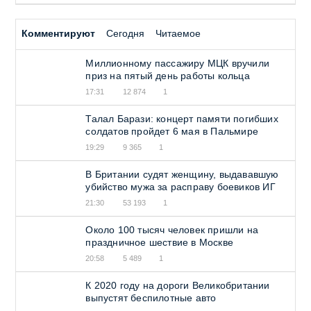
Комментируют
Сегодня
Читаемое
Миллионному пассажиру МЦК вручили
приз на пятый день работы кольца
17:31
12 874
1
Талал Барази: концерт памяти погибших
солдатов пройдет 6 мая в Пальмире
19:29
9 365
1
В Британии судят женщину, выдававшую
убийство мужа за расправу боевиков ИГ
21:30
53 193
1
Около 100 тысяч человек пришли на
праздничное шествие в Москве
20:58
5 489
1
К 2020 году на дороги Великобритании
выпустят беспилотные авто