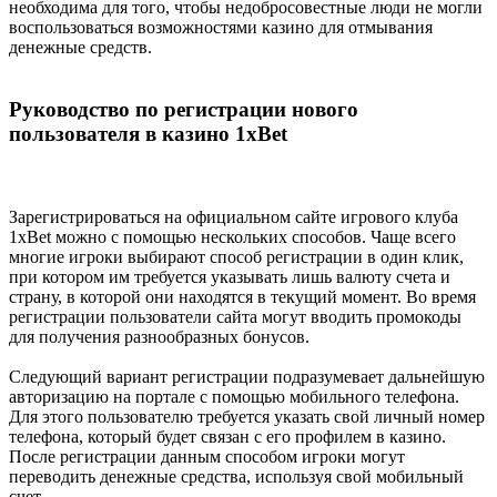
необходима для того, чтобы недобросовестные люди не могли
воспользоваться возможностями казино для отмывания
денежные средств.
Руководство по регистрации нового
пользователя в казино 1xBet
Зарегистрироваться на официальном сайте игрового клуба
1xBet можно с помощью нескольких способов. Чаще всего
многие игроки выбирают способ регистрации в один клик,
при котором им требуется указывать лишь валюту счета и
страну, в которой они находятся в текущий момент. Во время
регистрации пользователи сайта могут вводить промокоды
для получения разнообразных бонусов.
Следующий вариант регистрации подразумевает дальнейшую
авторизацию на портале с помощью мобильного телефона.
Для этого пользователю требуется указать свой личный номер
телефона, который будет связан с его профилем в казино.
После регистрации данным способом игроки могут
переводить денежные средства, используя свой мобильный
счет.