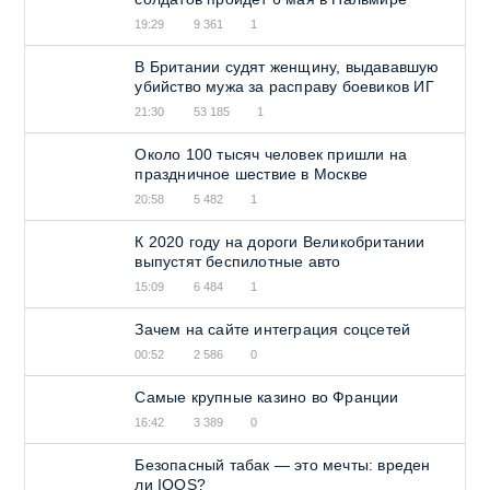
19:29
9 361
1
В Британии судят женщину, выдававшую
убийство мужа за расправу боевиков ИГ
21:30
53 185
1
Около 100 тысяч человек пришли на
праздничное шествие в Москве
20:58
5 482
1
К 2020 году на дороги Великобритании
выпустят беспилотные авто
15:09
6 484
1
Зачем на сайте интеграция соцсетей
00:52
2 586
0
Самые крупные казино во Франции
16:42
3 389
0
Безопасный табак — это мечты: вреден
ли IQOS?