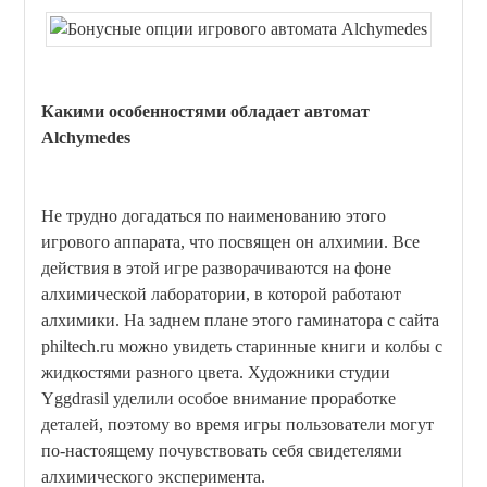
Какими особенностями обладает автомат
Alchymedes
Не трудно догадаться по наименованию этого
игрового аппарата, что посвящен он алхимии. Все
действия в этой игре разворачиваются на фоне
алхимической лаборатории, в которой работают
алхимики. На заднем плане этого гаминатора с сайта
philtech.ru можно увидеть старинные книги и колбы с
жидкостями разного цвета. Художники студии
Yggdrasil уделили особое внимание проработке
деталей, поэтому во время игры пользователи могут
по-настоящему почувствовать себя свидетелями
алхимического эксперимента.