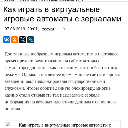
Как играть в виртуальные
игровые автоматы с зеркалами
07.08.2019, 20:01,
Услуги
0
Доступ к разнообразным игровым автоматам в настоящее
время предоставляют казино, на сайтах которых
гаминаторы доступны как в платном, так и в бесплатном
режиме. Однако в последнее время многие сайты игорных
заведений были заблокированы государственными
службами. Чтобы обойти данную блокировку, многие
казино стали открывать так называемые зеркала,
информация на которых идентична данным с основного
портала.