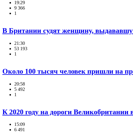
19:29
9 366
1
В Британии судят женщину, выдававшу
21:30
53 193
1
Около 100 тысяч человек пришли на п
20:58
5 492
1
К 2020 году на дороги Великобритании
15:09
6 491