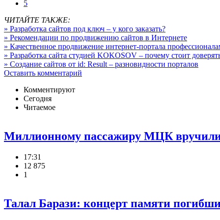
5
ЧИТАЙТЕ ТАКЖЕ:
» Разработка сайтов под ключ – у кого заказать?
» Рекомендации по продвижению сайтов в Интернете
» Качественное продвижение интернет-портала профессионал
» Разработка сайта студией KOKOSOV – почему стоит доверят
» Создание сайтов от id: Result – разновидности порталов
Оставить комментарий
Комментируют
Сегодня
Читаемое
Миллионному пассажиру МЦК вручили 
17:31
12 875
1
Талал Барази: концерт памяти погибши