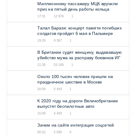
Миллионному пассажиру МЦК вручили
приз на пятый день работы кольца
17:31
12 876
1
Талал Барази: концерт памяти погибших
солдатов пройдет 6 мая в Пальмире
19:29
9 367
1
В Британии судят женщину, выдававшую
убийство мужа за расправу боевиков ИГ
21:30
53 195
1
Около 100 тысяч человек пришли на
праздничное шествие в Москве
20:58
5 493
1
К 2020 году на дороги Великобритании
выпустят беспилотные авто
15:09
6 493
1
Зачем на сайте интеграция соцсетей
00:52
2 590
0