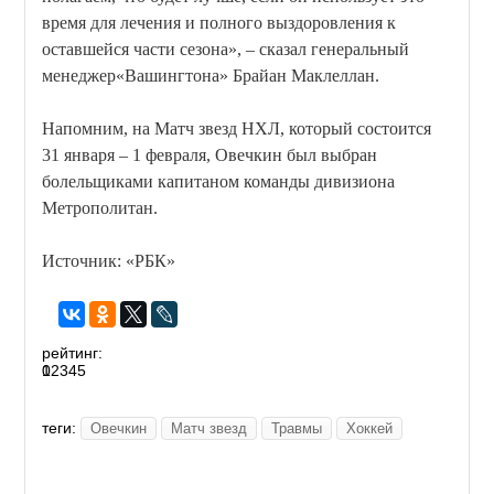
время для лечения и полного выздоровления к
оставшейся части сезона», – сказал генеральный
менеджер«Вашингтона» Брайан Маклеллан.
Напомним, на Матч звезд НХЛ, который состоится
31 января – 1 февраля, Овечкин был выбран
болельщиками капитаном команды дивизиона
Метрополитан.
Источник: «РБК»
рейтинг:
0
1
2
3
4
5
теги:
Овечкин
Матч звезд
Травмы
Хоккей