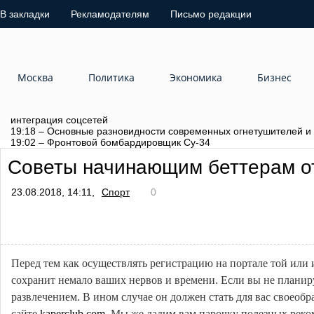
В закладки
Рекламодателям
Письмо редакции
Москва
Политика
Экономика
Бизнес
интеграция соцсетей
19:18 – Основные разновидности современных огнетушителей и
19:02 – Фронтовой бомбардировщик Су-34
Советы начинающим беттерам о
23.08.2018, 14:11,
Спорт
0
Перед тем как осуществлять регистрацию на портале той или и
сохранит немало ваших нервов и времени. Если вы не планиру
развлечением. В ином случае он должен стать для вас своеоб
сайте
kaperclub.com
. Мы же дадим вам парочку полезных реко