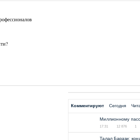
профессионалов
йти?
Комментируют
Сегодня
Чит
Миллионному пасс
17:31
12 876
1
Талал Барази: кон