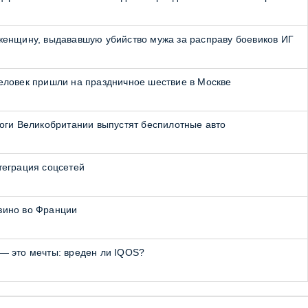
женщину, выдававшую убийство мужа за расправу боевиков ИГ
еловек пришли на праздничное шествие в Москве
роги Великобритании выпустят беспилотные авто
теграция соцсетей
зино во Франции
— это мечты: вреден ли IQOS?