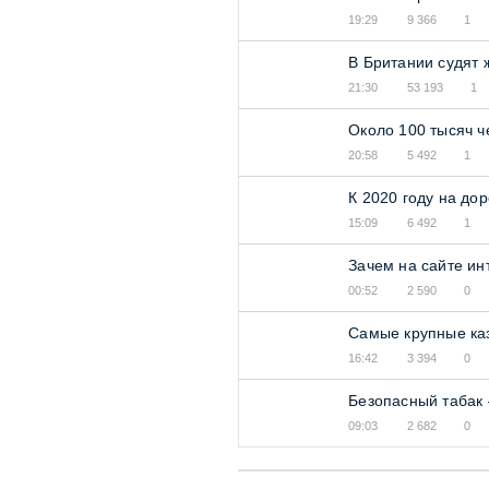
19:29
9 366
1
В Британии судят 
21:30
53 193
1
Около 100 тысяч ч
20:58
5 492
1
К 2020 году на до
15:09
6 492
1
Зачем на сайте ин
00:52
2 590
0
Самые крупные ка
16:42
3 394
0
Безопасный табак 
09:03
2 682
0