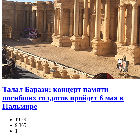
Талал Барази: концерт памяти
погибших солдатов пройдет 6 мая в
Пальмире
19:29
9 365
1