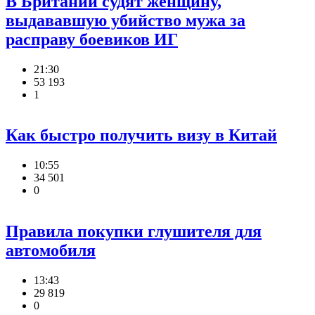
В Британии судят женщину,
выдававшую убийство мужа за
расправу боевиков ИГ
21:30
53 193
1
Как быстро получить визу в Китай
10:55
34 501
0
Правила покупки глушителя для
автомобиля
13:43
29 819
0