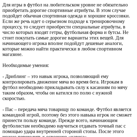
Для игры в футбол на любительском уровне не обязательно
приобретать дорогие спортивные атрибуты. В этом случае
подойдет обычная спортивная одежда и хорошие кроссовки.
Если же речь идет о серьезном подходе к тренировочному
процессу, то следует приобрести специальные атрибуты, в
число которых входят гетры, футбольная форма и бутсы. Не
стоит покупать самые дорогие варианты этих вещей. Для
начинающего игрока вполне подойдут дешевые аналоги,
которые можно найти практически в любом спортивном
магазине.
Необходимые умения:
- Дриблинг – это навык игрока, позволяющий ему
контролировать движение мяча во время бега. Игрокам в
футбол необходимо прикладывать силу к касаниям по мячу
таким образом, чтобы он катился по полю с нужной
скоростью.
- Пас – передача мяча товарищу по команде. Футбол является
командной игрой, поэтому без этого навыка игрок не сможет
принести пользу команде. Прежде всего, начинающим
футболистам необходимо научиться отдавать точный пас с
помощью удара внутренней стороной стопы. После этого
можно переходить к освоению «навеса».