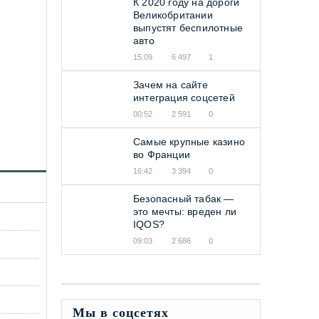
К 2020 году на дороги
Великобритании
выпустят беспилотные
авто
15:09
6 497
1
Зачем на сайте
интеграция соцсетей
00:52
2 591
0
Самые крупные казино
во Франции
16:42
3 394
0
Безопасный табак —
это мечты: вреден ли
IQOS?
09:03
2 686
0
Мы в соцсетях