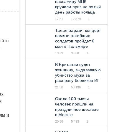
пассажиру МЦК
вручили приз на пятый
день работы кольца
17:31
12 879
1
Талал Барази: концерт
памяти погибших
айти
солдатов пройдет 6
мая в Пальмире
о
19:29
9 368
1
В Британии судят
женщину, выдававшую
убийство мужа за
расправу боевиков ИГ
21:30
53 196
1
ых
Около 100 тысяч
я
человек пришли на
праздничное шествие
в Москве
алы и
20:58
5 493
1