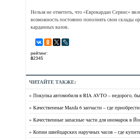
Нельзя не отметить, что «Еврокардан Сервис» я
возможность постоянно пополнять свои склады о
карданных валов.
рейтинг:
0
1
2
3
4
5
ЧИТАЙТЕ ТАКЖЕ:
» Покупка автомобиля в RIA AVTO – недорого, бы
» Качественные Mazda 6 запчасти – где приобрести
» Качественные запасные части для иномарок в Й
» Копии швейцарских наручных часов – где купит